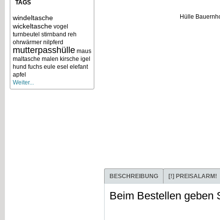
TAGS
windeltasche
wickeltasche
vogel
turnbeutel
stirnband
reh
ohrwärmer
nilpferd
mutterpasshülle
maus
maltasche
malen
kirsche
igel
hund
fuchs
eule
esel
elefant
apfel
Weiter...
BESCHREIBUNG
[!]
PREISALARM!
Beim Bestellen geben 