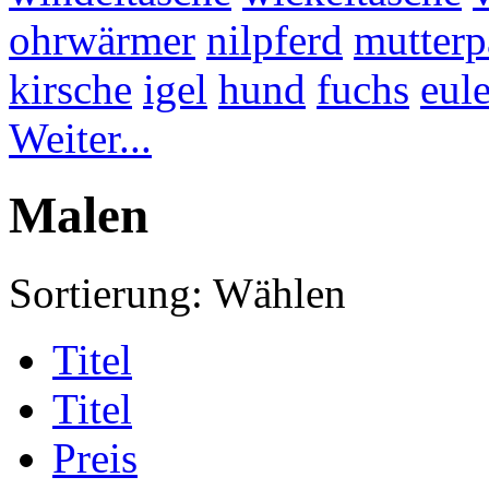
ohrwärmer
nilpferd
mutterp
kirsche
igel
hund
fuchs
eul
Weiter...
Malen
Sortierung:
Wählen
Titel
Titel
Preis