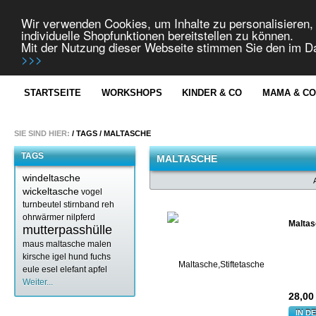
Wir verwenden Cookies, um Inhalte zu personalisieren, 
individuelle Shopfunktionen bereitstellen zu können.
Mit der Nutzung dieser Webseite stimmen Sie den im 
>>>
STARTSEITE
WORKSHOPS
KINDER & CO
MAMA & C
SIE SIND HIER:
/
TAGS
/
MALTASCHE
TAGS
MALTASCHE
windeltasche
wickeltasche
vogel
turnbeutel
stirnband
reh
ohrwärmer
nilpferd
Maltas
mutterpasshülle
maus
maltasche
malen
kirsche
igel
hund
fuchs
eule
esel
elefant
apfel
Weiter...
28,0
IN D