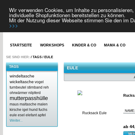
Wir verwenden Cookies, um Inhalte zu personalisieren, 
individuelle Shopfunktionen bereitstellen zu können.
Mit der Nutzung dieser Webseite stimmen Sie den im 
>>>
STARTSEITE
WORKSHOPS
KINDER & CO
MAMA & CO
SIE SIND HIER:
/
TAGS
/
EULE
TAGS
EULE
windeltasche
wickeltasche
vogel
turnbeutel
stirnband
reh
ohrwärmer
nilpferd
Rucks
mutterpasshülle
maus
maltasche
malen
kirsche
igel
hund
fuchs
NAME:
eule
esel
elefant
apfel
Weiter...
ab 44
MEH