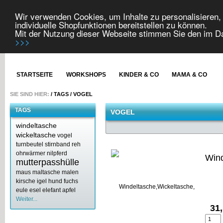
Wir verwenden Cookies, um Inhalte zu personalisieren, 
individuelle Shopfunktionen bereitstellen zu können.
Mit der Nutzung dieser Webseite stimmen Sie den im 
>>>
STARTSEITE
WORKSHOPS
KINDER & CO
MAMA & CO
SIE SIND HIER:
/
TAGS
/
VOGEL
TAGS
VOGEL
windeltasche
wickeltasche
vogel
turnbeutel
stirnband
reh
ohrwärmer
nilpferd
Wind
mutterpasshülle
maus
maltasche
malen
kirsche
igel
hund
fuchs
eule
esel
elefant
apfel
Weiter...
31